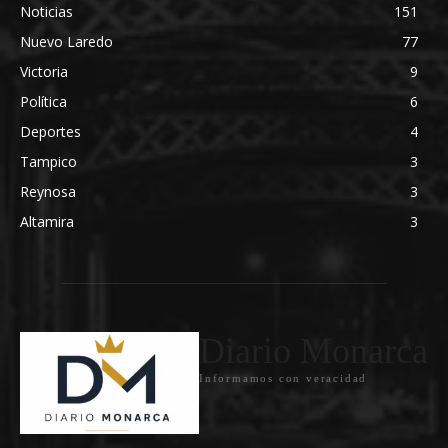
Noticias
151
Nuevo Laredo
77
Victoria
9
Política
6
Deportes
4
Tampico
3
Reynosa
3
Altamira
3
Diario Monarca
Informamos con veracidad