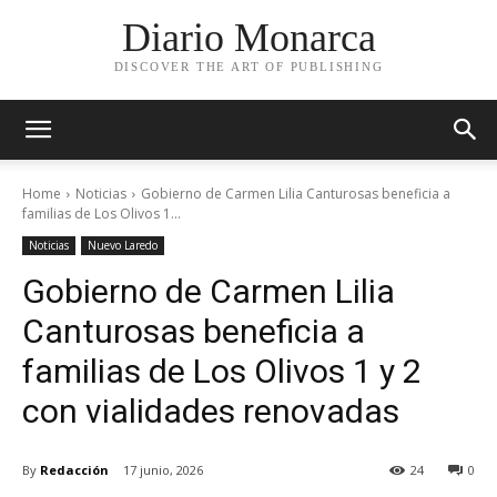
Diario Monarca
DISCOVER THE ART OF PUBLISHING
Home
Noticias
Gobierno de Carmen Lilia Canturosas beneficia a
familias de Los Olivos 1...
Noticias
Nuevo Laredo
Gobierno de Carmen Lilia
Canturosas beneficia a
familias de Los Olivos 1 y 2
con vialidades renovadas
By
Redacción
17 junio, 2026
24
0