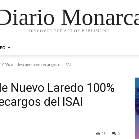
Diario Monarc
DISCOVER THE ART OF PUBLISHING
DEO
00% de descuento en recargos del ISAI...
de Nuevo Laredo 100%
ecargos del ISAI
23
0