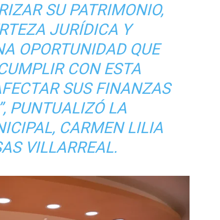
IZAR SU PATRIMONIO,
RTEZA JURÍDICA Y
A OPORTUNIDAD QUE
 CUMPLIR CON ESTA
AFECTAR SUS FINANZAS
”, PUNTUALIZÓ LA
ICIPAL, CARMEN LILIA
AS VILLARREAL.